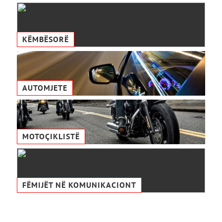
KËMBËSORË
AUTOMJETE
MOTOÇIKLISTË
FËMIJËT NË KOMUNIKACIONТ