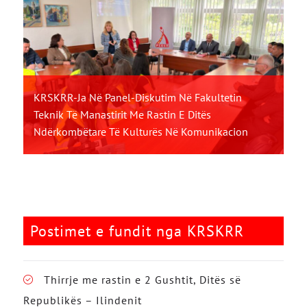
KRSKRR-Ja Në Panel-Diskutim Në Fakultetin
Teknik Të Manastirit Me Rastin E Ditës
Ndërkombëtare Të Kulturës Në Komunikacion
Postimet e fundit nga KRSKRR
Thirrje me rastin e 2 Gushtit, Ditës së
Republikës – Ilindenit