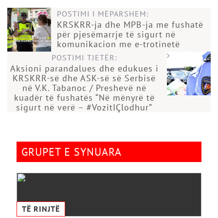
POSTIMI I MËPARSHEM:
KRSKRR-ja dhe MPB-ja me fushatë
për pjesëmarrje të sigurt në
komunikacion me e-trotinetë
POSTIMI TJETËR:
Aksioni parandalues dhe edukues i
KRSKRR-së dhe ASK-së së Serbisë
në V.K. Tabanoc / Preshevë në
kuadër të fushatës “Në mënyrë të
sigurt në verë – #VozitIÇlodhur”
GRUPET E SYNUARA
TË RINJTË