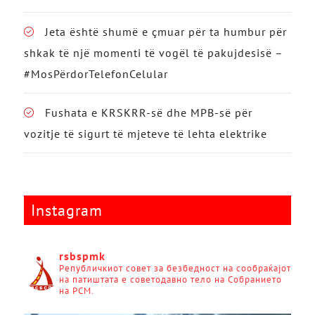
Jeta është shumë e çmuar për ta humbur për
shkak të një momenti të vogël të pakujdesisë –
#MosPërdorTelefonCelular
Fushata e KRSKRR-së dhe MPB-së për
vozitje të sigurt të mjeteve të lehta elektrike
Instagram
rsbspmk
Републичкиот совет за безбедност на сообраќајот
на патиштата е советодавно тело на Собранието
на РСМ.