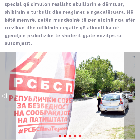
special që simulon realisht ekuilibrin e dëmtuar,
shikimin e turbullt dhe reagimet e ngadalësuara. Në
këtë mënyrë, patën mundësinë të përjetojnë nga afër
rrezikun dhe ndikimin negativ që alkooli ka në
gjendjen psikofizike të shoferit gjatë vozitjes së
automjetit.