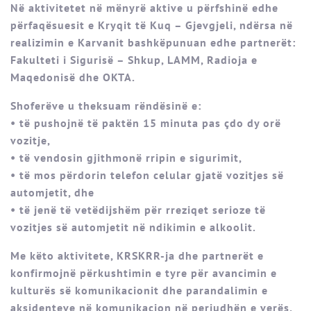
Në aktivitetet në mënyrë aktive u përfshinë edhe
përfaqësuesit e Kryqit të Kuq – Gjevgjeli, ndërsa në
realizimin e Karvanit bashkëpunuan edhe partnerët:
Fakulteti i Sigurisë – Shkup, LAMM, Radioja e
Maqedonisë dhe OKTA.
Shoferëve u theksuam rëndësinë e:
• të pushojnë të paktën 15 minuta pas çdo dy orë
vozitje,
• të vendosin gjithmonë rripin e sigurimit,
• të mos përdorin telefon celular gjatë vozitjes së
automjetit, dhe
• të jenë të vetëdijshëm për rreziqet serioze të
vozitjes së automjetit në ndikimin e alkoolit.
Me këto aktivitete, KRSKRR-ja dhe partnerët e
konfirmojnë përkushtimin e tyre për avancimin e
kulturës së komunikacionit dhe parandalimin e
aksidenteve në komunikacion në periudhën e verës.