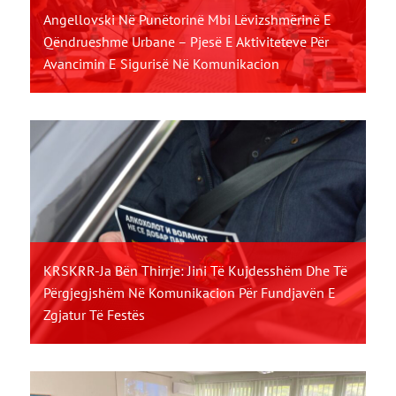
Angellovski Në Punëtorinë Mbi Lëvizshmërinë E
Qëndrueshme Urbane – Pjesë E Aktiviteteve Për
Avancimin E Sigurisë Në Komunikacion
KRSKRR-Ja Bën Thirrje: Jini Të Kujdesshëm Dhe Të
Përgjegjshëm Në Komunikacion Për Fundjavën E
Zgjatur Të Festës