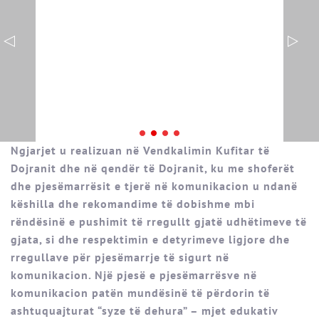
Ngjarjet u realizuan në Vendkalimin Kufitar të
Dojranit dhe në qendër të Dojranit, ku me shoferët
dhe pjesëmarrësit e tjerë në komunikacion u ndanë
këshilla dhe rekomandime të dobishme mbi
rëndësinë e pushimit të rregullt gjatë udhëtimeve të
gjata, si dhe respektimin e detyrimeve ligjore dhe
rregullave për pjesëmarrje të sigurt në
komunikacion. Një pjesë e pjesëmarrësve në
komunikacion patën mundësinë të përdorin të
ashtuquajturat “syze të dehura” – mjet edukativ