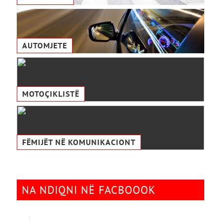
AUTOMJETE
MOTOÇIKLISTË
FËMIJËT NË KOMUNIKACIONТ
NA NDIQNI NË FACBOOOK