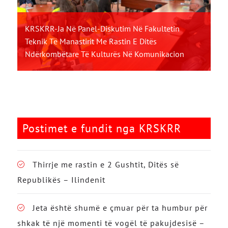
KRSKRR-Ja Në Panel-Diskutim Në Fakultetin
Teknik Të Manastirit Me Rastin E Ditës
Ndërkombëtare Të Kulturës Në Komunikacion
Postimet e fundit nga KRSKRR
Thirrje me rastin e 2 Gushtit, Ditës së
Republikës – Ilindenit
Jeta është shumë e çmuar për ta humbur për
shkak të një momenti të vogël të pakujdesisë –