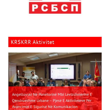
KRSKRR Aktivitet
Angellovski Në Punëtorinë Mbi Lëvizshmërinë E
Qëndrueshme Urbane – Pjesë E Aktiviteteve Për
Avancimin E Sigurisë Në Komunikacion