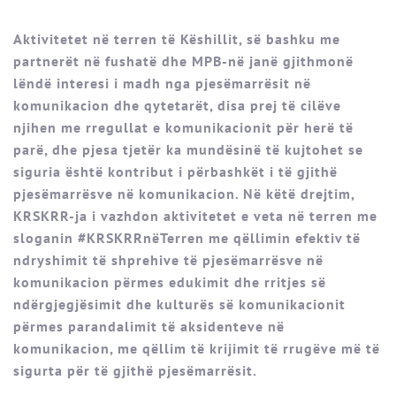
Aktivitetet në terren të Këshillit, së bashku me
partnerët në fushatë dhe MPB-në janë gjithmonë
lëndë interesi i madh nga pjesëmarrësit në
komunikacion dhe qytetarët, disa prej të cilëve
njihen me rregullat e komunikacionit për herë të
parë, dhe pjesa tjetër ka mundësinë të kujtohet se
siguria është kontribut i përbashkët i të gjithë
pjesëmarrësve në komunikacion. Në këtë drejtim,
KRSKRR-ja i vazhdon aktivitetet e veta në terren me
sloganin #KRSKRRnëTerren me qëllimin efektiv të
ndryshimit të shprehive të pjesëmarrësve në
komunikacion përmes edukimit dhe rritjes së
ndërgjegjësimit dhe kulturës së komunikacionit
përmes parandalimit të aksidenteve në
komunikacion, me qëllim të krijimit të rrugëve më të
sigurta për të gjithë pjesëmarrësit.