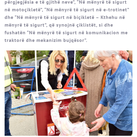
përgjegjësia e të gjithë neve”, “Në mënyrë të sigurt
në motoçikletë”, “Në mënyrë të sigurt në e-trotinet”
dhe “Në mënyrë të sigurt në biçikletë – Kthehu në
mënyrë të sigurt”, që synojnë çiklistët, si dhe
fushatën “Në mënyrë të sigurt në komunikacion me
traktorë dhe mekanizim bujqësor”.