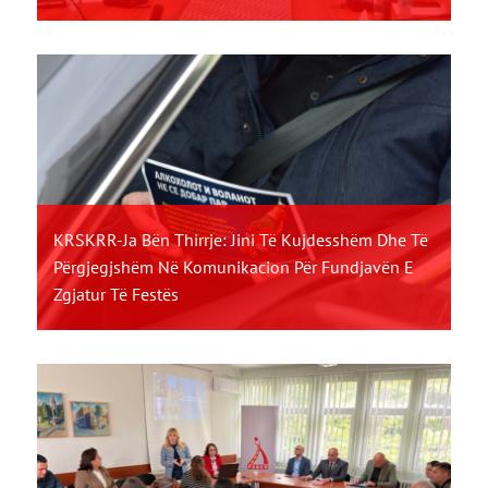
KRSKRR-Ja Bën Thirrje: Jini Të Kujdesshëm Dhe Të
Përgjegjshëm Në Komunikacion Për Fundjavën E
Zgjatur Të Festës