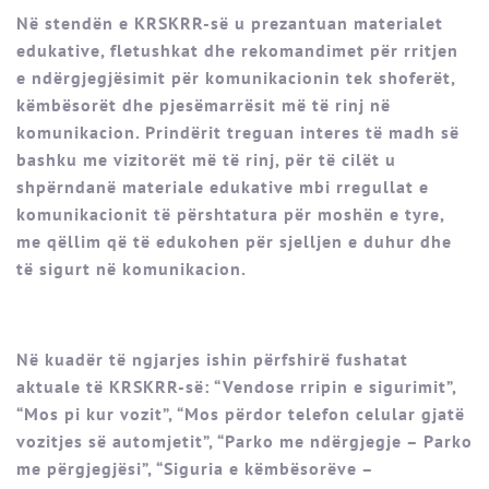
Në stendën e KRSKRR-së u prezantuan materialet
edukative, fletushkat dhe rekomandimet për rritjen
e ndërgjegjësimit për komunikacionin tek shoferët,
këmbësorët dhe pjesëmarrësit më të rinj në
komunikacion. Prindërit treguan interes të madh së
bashku me vizitorët më të rinj, për të cilët u
shpërndanë materiale edukative mbi rregullat e
komunikacionit të përshtatura për moshën e tyre,
me qëllim që të edukohen për sjelljen e duhur dhe
të sigurt në komunikacion.
Në kuadër të ngjarjes ishin përfshirë fushatat
aktuale të KRSKRR-së: “Vendose rripin e sigurimit”,
“Mos pi kur vozit”, “Mos përdor telefon celular gjatë
vozitjes së automjetit”, “Parko me ndërgjegje – Parko
me përgjegjësi”, “Siguria e këmbësorëve –