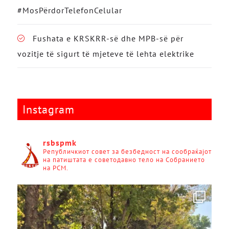
#MosPërdorTelefonCelular
Fushata e KRSKRR-së dhe MPB-së për
vozitje të sigurt të mjeteve të lehta elektrike
Instagram
rsbspmk
Републичкиот совет за безбедност на сообраќајот
на патиштата е советодавно тело на Собранието
на РСМ.