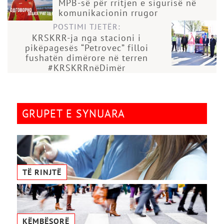
MPB-së për rritjen e sigurisë në
komunikacionin rrugor
POSTIMI TJETËR:
KRSKRR-ja nga stacioni i
pikëpagesës “Petrovec” filloi
fushatën dimërore në terren
#KRSKRRnëDimër
GRUPET E SYNUARA
TË RINJTË
KËMBËSORË