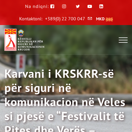
Na ndiqni:
Kontaktoni:
+389(0) 22 700 047
MKD
Karvani i KRSKRR-së
për siguri në
komunikacion në Veles
si pjesë e “Festivalit të
Pites dhe Verës –