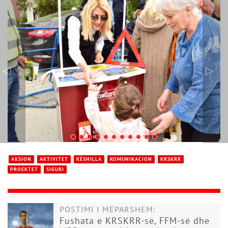
AKSION
AKTIVITET
KËSHILLA
KOMUNIKACION
KRSKRR
PROEKTET
SIGURI
POSTIMI I MËPARSHEM:
Fushata e KRSKRR-së, FFM-së dhe