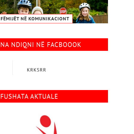
FËMIJËT NË KOMUNIKACIONТ
NA NDIQNI NË FACBOOOK
KRKSRR
FUSHATA AKTUALE