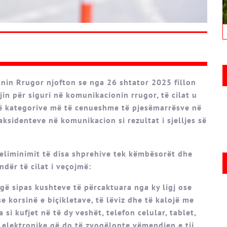
onin Rrugor njofton se nga 26 shtator 2025 fillon
in për siguri në komunikacionin rrugor, të cilat u
së kategorive më të cenueshme të pjesëmarrësve në
sidenteve në komunikacion si rezultat i sjelljes së
ë eliminimit të disa shprehive tek këmbësorët dhe
ndër të cilat i veçojmë:
ugë sipas kushteve të përcaktuara nga ky ligj ose
 korsinë e biçikletave, të lëviz dhe të kalojë me
a si kufjet në të dy veshët, telefon celular, tablet,
je elektronike që do të zvogëlonte vëmendjen e tij