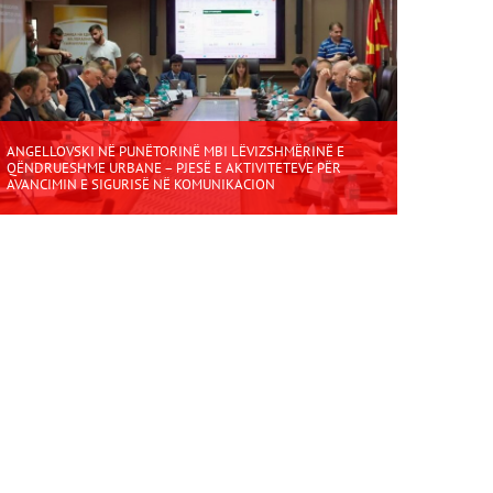
ANGELLOVSKI NË PUNËTORINË MBI LËVIZSHMËRINË E
QËNDRUESHME URBANE – PJESË E AKTIVITETEVE PËR
AVANCIMIN E SIGURISË NË KOMUNIKACION