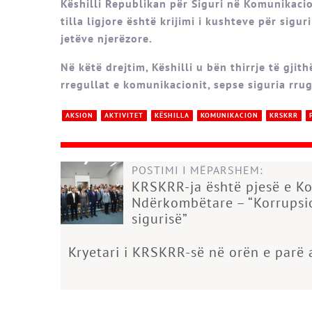
Këshilli Republikan për Siguri në Komunikaci
tilla ligjore është krijimi i kushteve për sigu
jetëve njerëzore.
Në këtë drejtim, Këshilli u bën thirrje të gji
rregullat e komunikacionit, sepse siguria rrug
AKSION
AKTIVITET
KËSHILLA
KOMUNIKACION
KRSKRR
POSTIMI I MËPARSHEM:
KRSKRR-ja është pjesë e K
Ndërkombëtare – “Korrupsio
sigurisë”
Kryetari i KRSKRR-së në orën e parë 