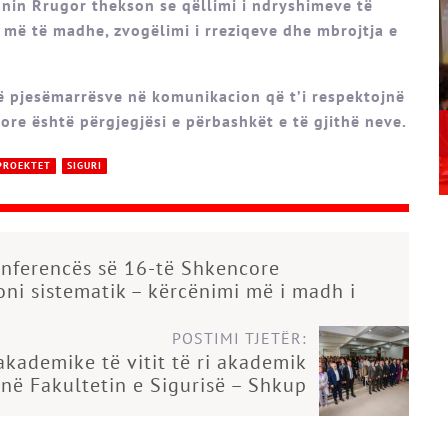
onin Rrugor thekson se qëllimi i ndryshimeve të
ri më të madhe, zvogëlimi i rreziqeve dhe mbrojtja e
thë pjesëmarrësve në komunikacion që t’i respektojnë
ore është përgjegjësi e përbashkët e të gjithë neve.
PROEKTET
SIGURI
onferencës së 16-të Shkencore
ni sistematik – kërcënimi më i madh i
POSTIMI TJETËR:
akademike të vitit të ri akademik
në Fakultetin e Sigurisë – Shkup