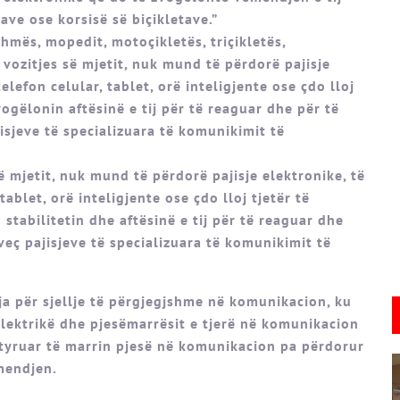
ave ose korsisë së biçikletave.”
ihmës, mopedit, motoçikletës, triçikletës,
ë vozitjes së mjetit, nuk mund të përdorë pajisje
telefon celular, tablet, orë inteligjente ose çdo lloj
zvogëlonin aftësinë e tij për të reaguar dhe për të
isjeve të specializuara të komunikimit të
 së mjetit, nuk mund të përdorë pajisje elektronike, të
 tablet, orë inteligjente ose çdo lloj tjetër të
n stabilitetin dhe aftësinë e tij për të reaguar dhe
veç pajisjeve të specializuara të komunikimit të
a për sjellje të përgjegjshme në komunikacion, ku
 elektrikë dhe pjesëmarrësit e tjerë në komunikacion
detyruar të marrin pjesë në komunikacion pa përdorur
mendjen.