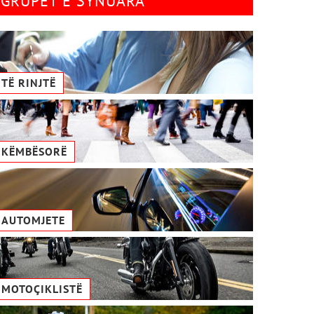
GRUPET E SYNUARA
TË RINJTË
KËMBËSORË
AUTOMJETE
MOTOÇIKLISTË