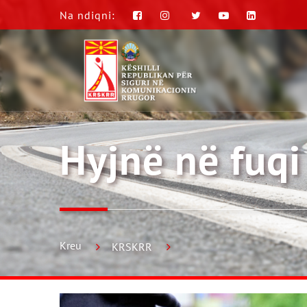
Na ndiqni:
Hyjnë në fuqi
Kreu
KRSKRR