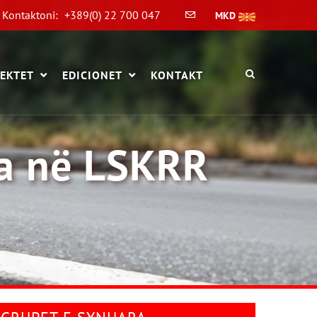
Kontaktoni:
+389(0) 22 700 047
MKD
EKTET
EDICIONET
KONTAKT
ja në LSKRR