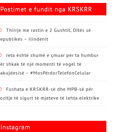
Postimet e fundit nga KRSKRR
Thirrje me rastin e 2 Gushtit, Ditës së
epublikës – Ilindenit
Jeta është shumë e çmuar për ta humbur
ër shkak të një momenti të vogël të
akujdesisë – #MosPërdorTelefonCelular
Fushata e KRSKRR-së dhe MPB-së për
ozitje të sigurt të mjeteve të lehta elektrike
Instagram