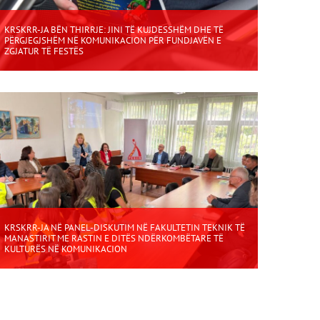
KRSKRR-JA BËN THIRRJE: JINI TË KUJDESSHËM DHE TË
PËRGJEGJSHËM NË KOMUNIKACION PËR FUNDJAVËN E
ZGJATUR TË FESTËS
KRSKRR-JA NË PANEL-DISKUTIM NË FAKULTETIN TEKNIK TË
MANASTIRIT ME RASTIN E DITËS NDËRKOMBËTARE TË
KULTURËS NË KOMUNIKACION