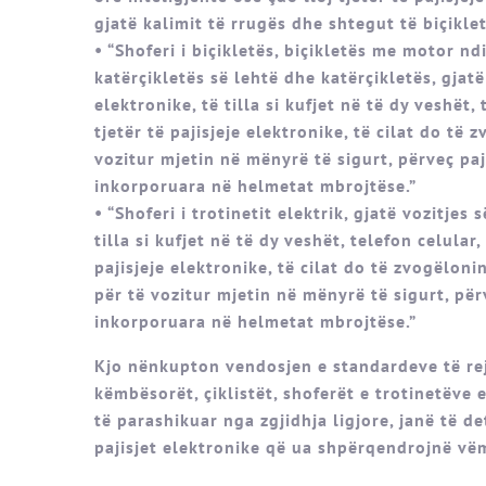
gjatë kalimit të rrugës dhe shtegut të biçiklet
• “Shoferi i biçikletës, biçikletës me motor nd
katërçikletës së lehtë dhe katërçikletës, gjat
elektronike, të tilla si kufjet në të dy veshët, 
tjetër të pajisjeje elektronike, të cilat do të 
vozitur mjetin në mënyrë të sigurt, përveç paj
inkorporuara në helmetat mbrojtëse.”
• “Shoferi i trotinetit elektrik, gjatë vozitjes
tilla si kufjet në të dy veshët, telefon celular,
pajisjeje elektronike, të cilat do të zvogëloni
për të vozitur mjetin në mënyrë të sigurt, për
inkorporuara në helmetat mbrojtëse.”
Kjo nënkupton vendosjen e standardeve të rej
këmbësorët, çiklistët, shoferët e trotinetëve
të parashikuar nga zgjidhja ligjore, janë të 
pajisjet elektronike që ua shpërqendrojnë vë