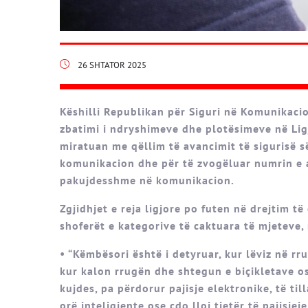
26 SHTATOR 2025
Këshilli Republikan për Siguri në Komunikaci
zbatimi i ndryshimeve dhe plotësimeve në Ligj
miratuan me qëllim të avancimit të sigurisë 
komunikacion dhe për të zvogëluar numrin e ak
pakujdesshme në komunikacion.
Zgjidhjet e reja ligjore po futen në drejtim t
shoferët e kategorive të caktuara të mjeteve, 
• “Këmbësori është i detyruar, kur lëviz në rr
kur kalon rrugën dhe shtegun e biçikletave ose
kujdes, pa përdorur pajisje elektronike, të till
orë inteligjente ose çdo lloj tjetër të pajisje