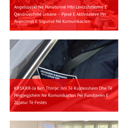
Angellovski Në Punëtorinë Mbi Lëvizshmërinë E
Qëndrueshme Urbane – Pjesë E Aktiviteteve Për
Avancimin E Sigurisë Në Komunikacion
KRSKRR-Ja Bën Thirrje: Jini Të Kujdesshëm Dhe Të
Përgjegjshëm Në Komunikacion Për Fundjavën E
Zgjatur Të Festës