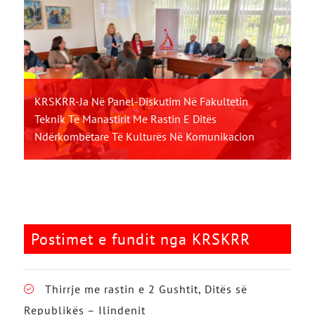
KRSKRR-Ja Në Panel-Diskutim Në Fakultetin
Teknik Të Manastirit Me Rastin E Ditës
Ndërkombëtare Të Kulturës Në Komunikacion
Postimet e fundit nga KRSKRR
Thirrje me rastin e 2 Gushtit, Ditës së
Republikës – Ilindenit