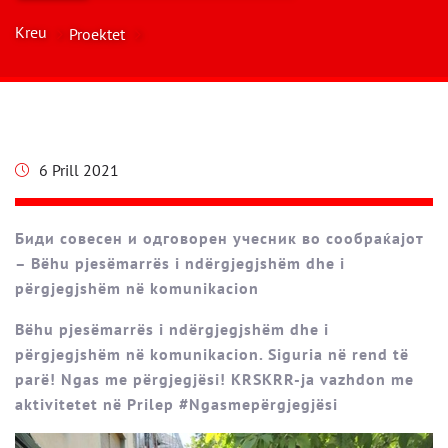
Kreu
Proektet
6 Prill 2021
Биди совесен и одговорен учесник во сообраќајот
– Bëhu pjesëmarrës i ndërgjegjshëm dhe i
përgjegjshëm në komunikacion
Bëhu pjesëmarrës i ndërgjegjshëm dhe i
përgjegjshëm në komunikacion. Siguria në rend të
parë! Ngas me përgjegjësi! KRSKRR-ja vazhdon me
aktivitetet në Prilep #Ngasmepërgjegjësi