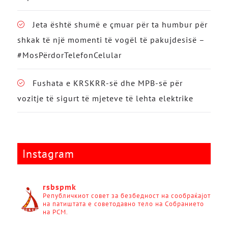
Jeta është shumë e çmuar për ta humbur për
shkak të një momenti të vogël të pakujdesisë –
#MosPërdorTelefonCelular
Fushata e KRSKRR-së dhe MPB-së për
vozitje të sigurt të mjeteve të lehta elektrike
Instagram
rsbspmk
Републичкиот совет за безбедност на сообраќајот
на патиштата е советодавно тело на Собранието
на РСМ.