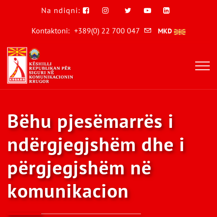
Na ndiqni:
Kontaktoni:
+389(0) 22 700 047
MKD
Bëhu pjesëmarrës i
ndërgjegjshëm dhe i
përgjegjshëm në
komunikacion