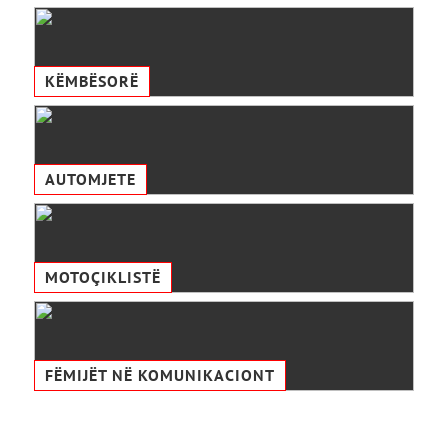
KËMBËSORË
AUTOMJETE
MOTOÇIKLISTË
FËMIJËT NË KOMUNIKACIONТ