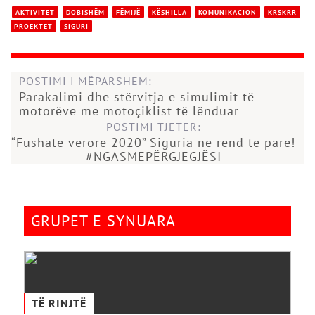
AKTIVITET
DOBISHËM
FËMIJË
KËSHILLA
KOMUNIKACION
KRSKRR
PROEKTET
SIGURI
POSTIMI I MËPARSHEM:
Parakalimi dhe stërvitja e simulimit të
motorëve me motoçiklist të lënduar
POSTIMI TJETËR:
“Fushatë verore 2020”-Siguria në rend të parë!
#NGASMEPËRGJEGJËSI
GRUPET E SYNUARA
TË RINJTË