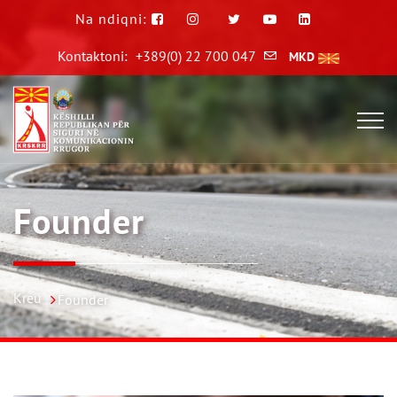
Na ndiqni:
Kontaktoni:
+389(0) 22 700 047
MKD
Founder
Kreu
Founder