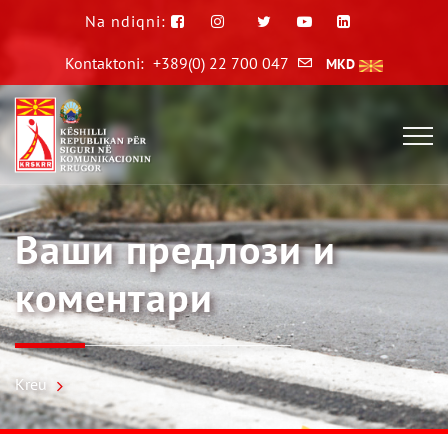
Na ndiqni:
Kontaktoni:
+389(0) 22 700 047
MKD
Ваши предлози и
коментари
Kreu