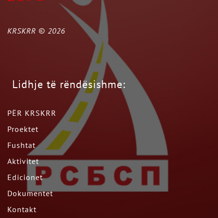
KRSKRR ©
2026
Lidhje të rëndësishme:
PËR KRSKRR
Proektet
Fushtat
Aktivitet
Edicionet
Dokumentet
Kontakt