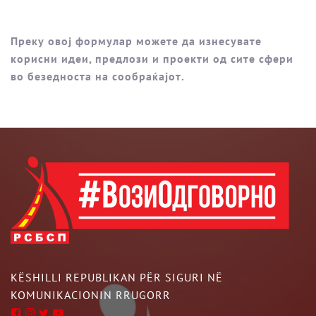
Преку овој формулар можете да изнесувате
корисни идеи, предлози и проекти од сите сфери
во безедноста на сообраќајот.
KËSHILLI REPUBLIKAN PËR SIGURI NË
KOMUNIKACIONIN RRUGORR