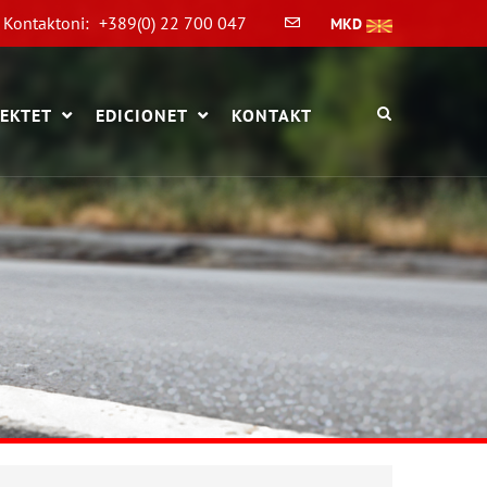
Kontaktoni:
+389(0) 22 700 047
MKD
EKTET
EDICIONET
KONTAKT