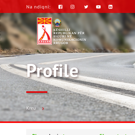
Na ndiqni:
Profile
Kreu