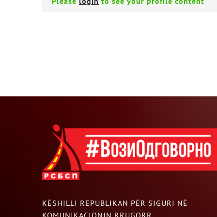
Please
login
to see your profile content
KËSHILLI REPUBLIKAN PËR SIGURI NË
KOMUNIKACIONIN RRUGORR